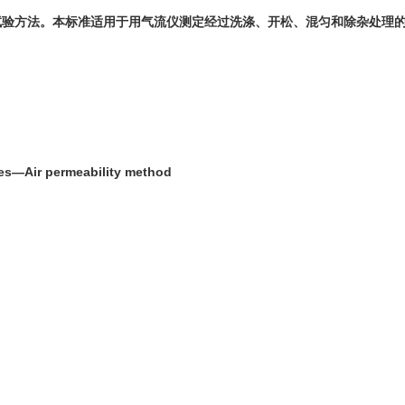
试验方法。本标准适用于用气流仪测定经过洗涤、开松、混匀和除杂处理
。
s―Air permeability method