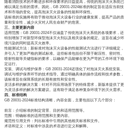
随着消防技术的不断进步和环保要求的日益提高，传统的泡沫灭火系统已
难以满足当前的需求。因此，GB 20031-2024标准的制定旨在适应当前技
术和市场的变化，提高泡沫灭火设备的性能和环保性。
该标准的实施将有助于推动泡沫灭火设备行业的健康发展，提高产品的质
量和安全性，减少火灾对人民生命财产的危害。
三、主要更新内容
适用范围：GB 20031-2024不仅涵盖了传统泡沫灭火系统的各项要求，还
特别增加了对新型环保型泡沫灭火剂以及相关设备的规定。这旨在减少环
境污染的同时提高灭火效率。
性能测试方法：新标准对泡沫灭火设备的性能测试方法进行了详细规定，
并引入了更加严格的测试标准。这些标准包括但不限于耐压性、密封性、
喷射性能等关键指标的要求，以确保产品能够在更为严苛的工作环境下稳
定运行。
安装、调试与维护保养：GB 20031-2024还强化了对泡沫灭火系统安装、
调试与维护保养环节的技术指导。通过明确具体的操作流程和技术参数，
该标准旨在保障系统的长期有效性和安全性。
灵活多样的解决方案：针对不同应用场景下的特殊需求，新版本提供了更
为灵活多样的解决方案建议。这有助于满足各种复杂环境下的灭火需求。
四、标准结构
GB 20031-2024标准结构清晰，内容全面，主要包括以下几个部分：
前言：介绍标准的制定背景、目的和适用范围等。
范围：明确标准的适用范围和主要内容。
规范性引用文件：列出标准中引用的其他相关标准和文件。
术语和定义：对标准中涉及的术语进行定义和解释。