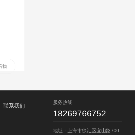
建筑物
装置
:数据
服务热线
联系我们
接地
18269766752
地址：上海市徐汇区宜山路700