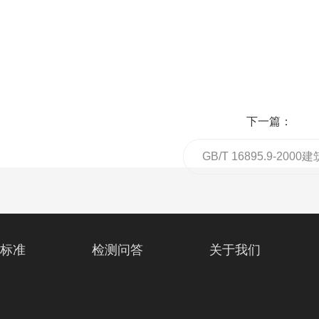
下一篇：
GB/T 16895.9-2000
电气装置 第7部分:特殊
或场所的要求 第707节
标准
检测问答
关于我们
处理设备用电气装置的
要求