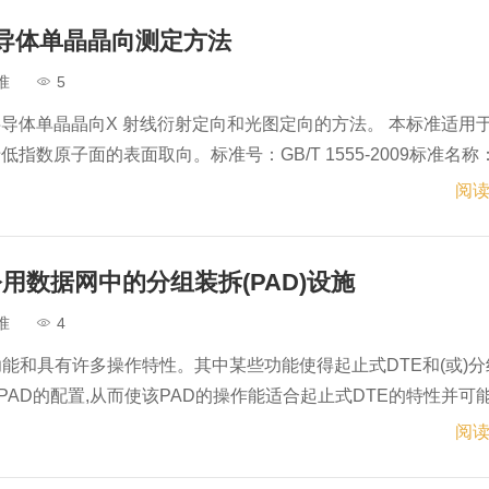
009半导体单晶晶向测定方法
准
5
导体单晶晶向X 射线衍射定向和光图定向的方法。 本标准适用
指数原子面的表面取向。标准号：GB/T 1555-2009标准名称
methods for determining the orientation of a semicon
阅读
011公用数据网中的分组装拆(PAD)设施
准
4
功能和具有许多操作特性。其中某些功能使得起止式DTE和(或)分
选择PAD的配置,从而使该PAD的操作能适合起止式DTE的特性并可
591-2011标准名称：公用数据网中的分组装拆(PAD)设施英文名称
阅读